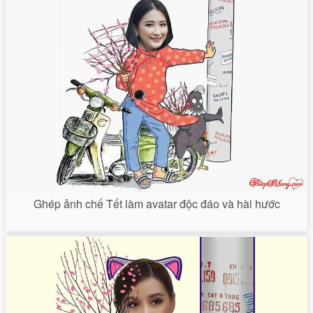
Ghép ảnh chế Tết làm avatar độc đáo và hài hước