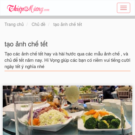
Tạo
thiệp
online
Trang chủ
Chủ đề
tạo ảnh chế tết
-
Thiệp
các
tạo ảnh chế tết
chủ
đề
Tạo các ảnh chế tết hay và hài hước qua các mẫu ảnh chế , và
-
chủ để tết năm nay. Hi Vọng giúp các bạn có niềm vui tiếng cười
Thie
ngày tết ý nghĩa nhé