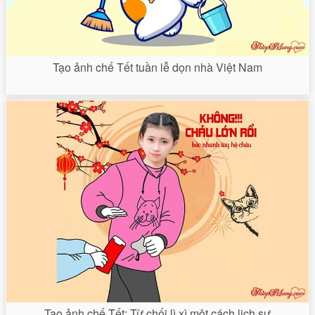
Tạo ảnh chế Tết tuần lễ dọn nhà Việt Nam
Tạo ảnh chế Tết: Từ chối lì xì một cách lịch sự