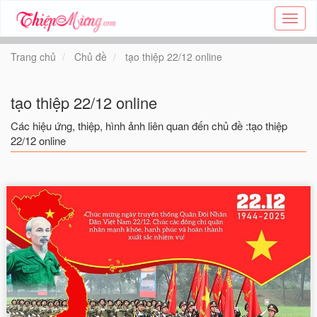
Tạo
thiệp
online
Trang chủ
Chủ đề
tạo thiệp 22/12 online
-
Thiệp
các
tạo thiệp 22/12 online
chủ
đề
Các hiệu ứng, thiệp, hình ảnh liên quan đến chủ đề :tạo thiệp
-
22/12 online
Thie