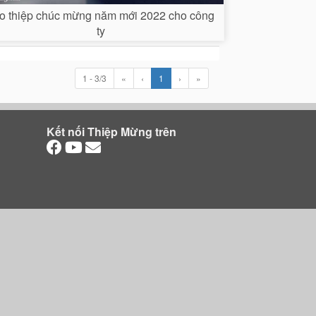
o thiệp chúc mừng năm mới 2022 cho công
ty
1 - 3/3
«
‹
1
›
»
Kết nối Thiệp Mừng trên