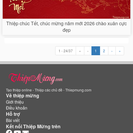
Thiệp chúc Tết, chúc mừng năm mới 2026 chào xuân cực
đẹp
1 - 24/37
«
‹
1
2
›
»
Tạo thiệp online - Thiệp các chủ đề - Thiepmung.com
Về thiệp mừng
Giới thiệu
Điều khoản
Hỗ trợ
Bài viết
Kết nối Thiệp Mừng trên