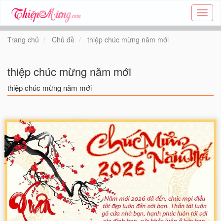
Tạo
thiệp
online
Trang chủ
Chủ đề
thiệp chúc mừng năm mới
-
Thiệp
các
thiệp chúc mừng năm mới
chủ
đề
thiệp chúc mừng năm mới
-
Thie