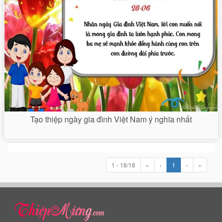
Tạo thiệp ngày gia đình Việt Nam ý nghĩa nhất
1 - 18/18
«
‹
1
›
»