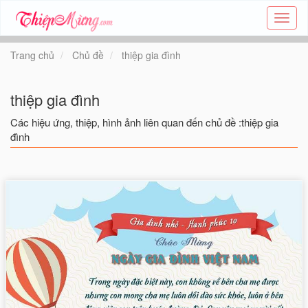
Tạo
thiệp
online
Trang chủ
Chủ đề
thiệp gia đình
-
Thiệp
các
thiệp gia đình
chủ
đề
Các hiệu ứng, thiệp, hình ảnh liên quan đến chủ đề :thiệp gia
-
đình
Thie