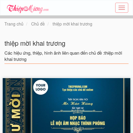
Tạo
thiệp
online
Trang chủ
Chủ đề
thiệp mời khai trương
-
Thiệp
các
thiệp mời khai trương
chủ
đề
Các hiệu ứng, thiệp, hình ảnh liên quan đến chủ đề :thiệp mời
-
khai trương
Thie