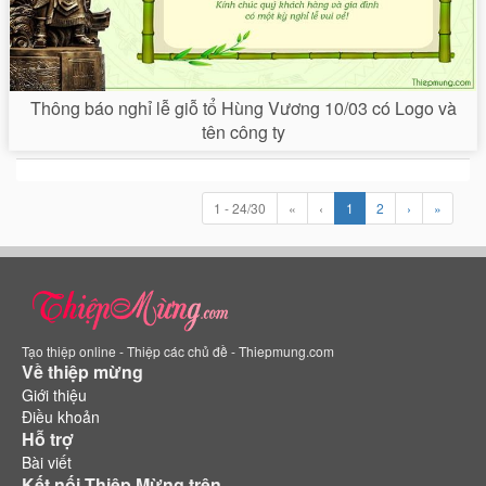
Thông báo nghỉ lễ giỗ tổ Hùng Vương 10/03 có Logo và
tên công ty
1 - 24/30
«
‹
1
2
›
»
Tạo thiệp online - Thiệp các chủ đề - Thiepmung.com
Về thiệp mừng
Giới thiệu
Điều khoản
Hỗ trợ
Bài viết
Kết nối Thiệp Mừng trên