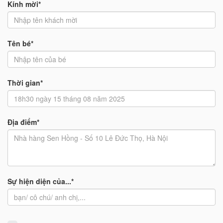
Kính mời*
Tên bé*
Thời gian*
Địa điểm*
Sự hiện diện của...*