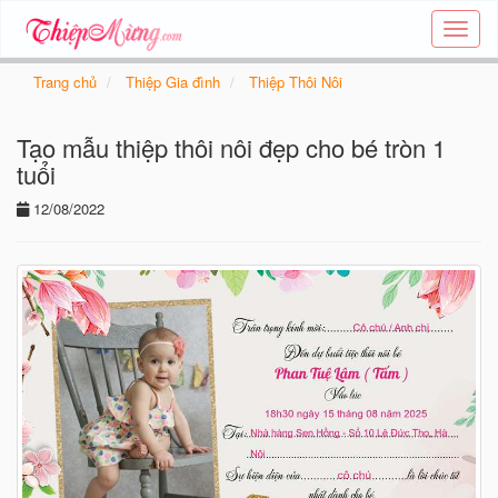
Tạo
thiệp
online
Trang chủ
Thiệp Gia đình
Thiệp Thôi Nôi
-
Thiệp
Tạo mẫu thiệp thôi nôi đẹp cho bé tròn 1
các
chủ
tuổi
đề
12/08/2022
-
Thie