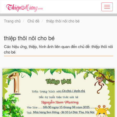
Tạo
thiệp
online
Trang chủ
Chủ đề
thiệp thôi nôi cho bé
-
Thiệp
các
thiệp thôi nôi cho bé
chủ
đề
Các hiệu ứng, thiệp, hình ảnh liên quan đến chủ đề :thiệp thôi nôi
-
cho bé
Thie