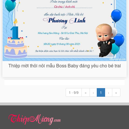
Thiệp mời thôi nôi mẫu Boss Baby đáng yêu cho bé trai
1 - 9/9
«
‹
1
›
»