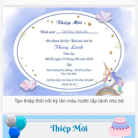
Tạo thiệp thôi nôi kỳ lân màu nước lấp lánh cho bé