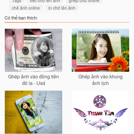
Tags
viết chữ lên ảnh
ghép chữ online
chế ảnh online
in chữ lên ảnh
Có thể bạn thích:
Ghép ảnh vào đồng tiền
Ghép ảnh vào khung
đô la - Usd
ảnh lịch