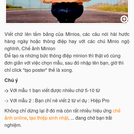
Viết chữ lên tấm bảng của Minios, các câu nói hài hước
hàng ngày hoặc thông điệp hay với các chú Minio ngộ
nghĩnh, Chế ảnh Minion
Để tạo ra những bức thông điệp minion thì thật vô cùng
đơn giản với việc chọn mẫu, sau đó nhập tên bạn, giờ thì
chỉ click "tạo poster" thế là xong.
Chú ý
->
Với mẫu 1 bạn viết được nhiều chữ 5-10 từ
-> Với mẫu 2 : Bạn chỉ nê viết 2 từ ví dụ : Hiệp Pro
Không chỉ dừng lại ở đó mà còn rất nhiều hiệu ứng
chế
ảnh online
,
tạo thiệp sinh nhật
, ... đang chờ bạn trải
nghiệm.