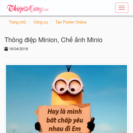
Tạo
thiệp
online
Trang chủ
Công cụ
Tạo Poster Online
-
Thiệp
Thông điệp Minion, Chế ảnh Minio
các
chủ
16/04/2019
đề
-
Thie