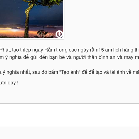
g Phật, tạo thiệp ngày Rằm trong các ngày rằm15 âm lịch hàng t
àm ý nghĩa để gửi đến bạn bè và người thân bình an và may mắ
 ý nghĩa nhất, sau đó bấm "Tạo ảnh" để để tạo và tải ảnh về má
ưới đây !