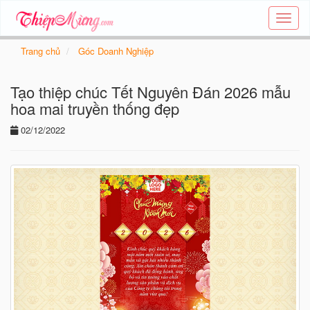
Tạo
thiệp
online
Trang chủ
Góc Doanh Nghiệp
-
Thiệp
Tạo thiệp chúc Tết Nguyên Đán 2026 mẫu
các
chủ
hoa mai truyền thống đẹp
đề
02/12/2022
-
Thie