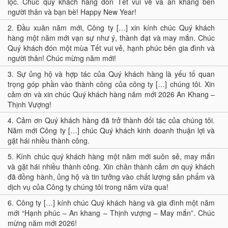
lộc. Chúc quý khách hàng đón Tết vui vẻ và an khang bên
người thân và bạn bè! Happy New Year!
2.
Đầu xuân năm mới, Công ty […] xin kính chúc Quý khách
hàng một năm mới vạn sự như ý, thành đạt và may mắn. Chúc
Quý khách đón một mùa Tết vui vẻ, hạnh phúc bên gia đình và
người thân! Chúc mừng năm mới!
3.
Sự ủng hộ và hợp tác của Quý khách hàng là yếu tố quan
trọng góp phần vào thành công của công ty […] chúng tôi. Xin
cảm ơn và xin chúc Quý khách hàng năm mới 2026 An Khang –
Thịnh Vượng!
4.
Cảm ơn Quý khách hàng đã trở thành đối tác của chúng tôi.
Năm mới Công ty […] chúc Quý khách kinh doanh thuận lợi và
gặt hái nhiều thành công.
5.
Kính chúc quý khách hàng một năm mới suôn sẻ, may mắn
và gặt hái nhiều thành công. Xin chân thành cảm ơn quý khách
đã đồng hành, ủng hộ và tin tưởng vào chất lượng sản phẩm và
dịch vụ của Công ty chúng tôi trong năm vừa qua!
6.
Công ty […] kính chúc Quý khách hàng và gia đình một năm
mới “Hạnh phúc – An khang – Thịnh vượng – May mắn”. Chúc
mừng năm mới 2026!