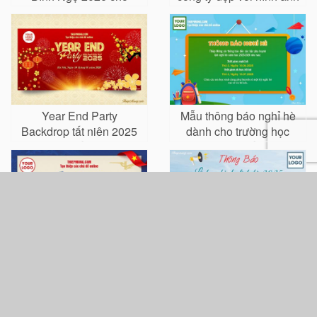
doanh nghiệp và trung
của bạn
tâm giáo dục
Year End Party
Mẫu thông báo nghỉ hè
Backdrop tất niên 2025
dành cho trường học
mới nhất 2026
trực tuyến
Thông báo nghỉ lễ Giỗ
Mẫu thông báo lịch nghỉ
Tổ Hùng Vương banner
mát hè với thông tin
thông báo nghỉ lễ
công ty
chuyên nghiệp