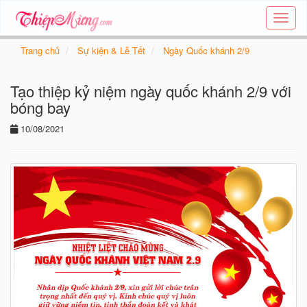
Tạo
thiệp
online
Trang chủ
Sự kiện & Lễ Tết
Ngày Quốc khánh 2/9
-
Thiệp
Tạo thiệp kỷ niệm ngày quốc khánh 2/9 với
các
chủ
bóng bay
đề
10/08/2021
-
Thie