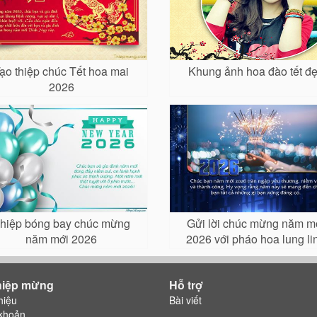
ạo thiệp chúc Tết hoa mai
Khung ảnh hoa đào tết đ
2026
hiệp bóng bay chúc mừng
Gửi lời chúc mừng năm m
năm mới 2026
2026 với pháo hoa lung li
hiệp mừng
Hỗ trợ
hiệu
Bài viết
khoản