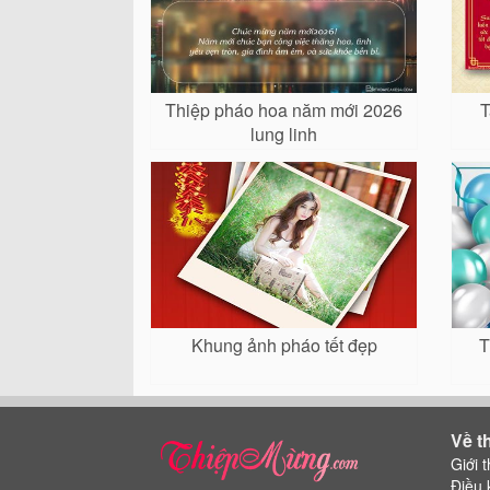
Thiệp pháo hoa năm mới 2026
T
lung linh
Khung ảnh pháo tết đẹp
T
Về t
Giới t
Điều 