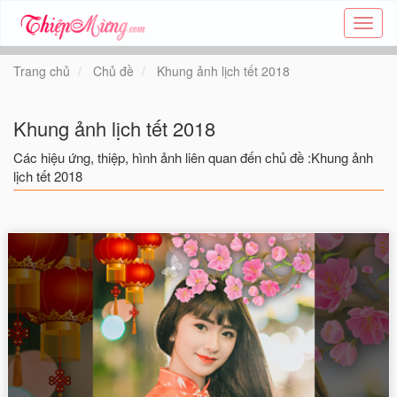
Tạo
thiệp
online
Trang chủ
Chủ đề
Khung ảnh lịch tết 2018
-
Thiệp
các
Khung ảnh lịch tết 2018
chủ
đề
Các hiệu ứng, thiệp, hình ảnh liên quan đến chủ đề :Khung ảnh
-
lịch tết 2018
Thie