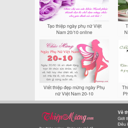
Tạo thiệp ngày phụ nữ Việt
T
Nam 20/10 online
N
Viết thiệp đẹp mừng ngày Phụ
Th
nữ Việt Nam 20-10
Ph
Về t
Giới t
Điều 