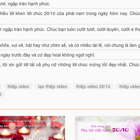
tươi, ngập tràn hạnh phúc.
hiều lời khen lời chúc 20/10 của phái nam trong ngày hôm nay. Ch
 ngập tràn hạnh phúc. Chúc bạn luôn cười tươi, cười duyên, cười e thẹn
khỏe, vui vẻ, hát hay như chim sẻ, và có nhiều tài lẻ, nói chung là làm 
ngày trư­ớc đây và cứ đẹp hoài không ngơi nghỉ.
 tôi xin gửi tới tất cả phụ nữ những lời chúc mừng tốt đẹp nhất. Chú
thiệp video
tạo thiệp video
thiệp video 20/10
thiệp vid
0