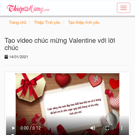
Tạo
thiệp
online
Trang chủ
Thiệp Tình yêu
Tạo thiệp tình yêu
-
Thiệp
Tạo video chúc mừng Valentine với lời
các
chủ
chúc
đề
14/01/2021
-
Thie