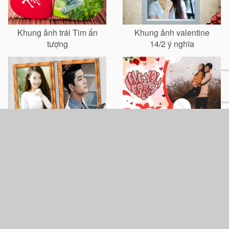
Khung ảnh trái Tim ấn
Khung ảnh valentine
tượng
14/2 ý nghĩa
Tạo video tình yêu lãng
Khung ảnh bìa sách đẹp
mạn với khung ảnh