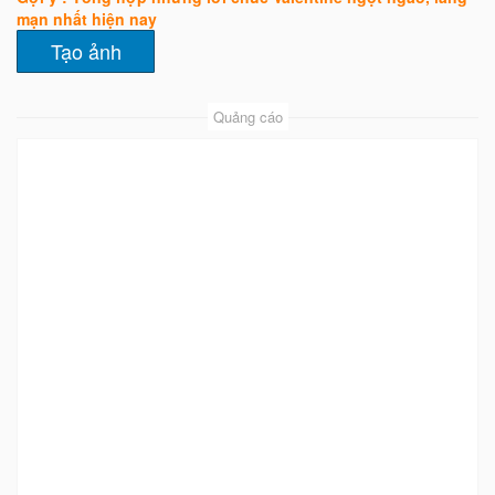
mạn nhất hiện nay
Quảng cáo