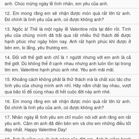
anh. Chúc mừng ngày lễ tình nhân, em yêu của anh.
12.
Em mong rằng em sẽ nhận được món quà rất lớn từ anh.
Đó chính là tình yêu của anh, có được không anh?
13.
Ngốc à! Thế là một ngày lễ Valentine nữa lại đến rồi. Tình
yêu của chúng mình đã trải qua rất nhiều thử thách để được
hạnh phúc như ngày hôm nay. Anh rất hạnh phúc khi được ở
bên em, lo lắng, yêu thương em.
14.
Đối với thế giới anh chỉ là 1 người nhưng với em anh là cả
thế giới. Dù không thể ở cạnh nhau nhưng anh luôn tồn tại trong
tim em. Valentine hạnh phúc anh nhé. Yêu anh mãi mãi.
15.
Khoảng cách không phải là thử thách mà là chất xúc tác cho
tình yêu của chúng mình anh nhỉ. Hãy nắm chặt tay nhau, vượt
qua bão tố để cùng nhau đi hết cuộc đời này anh nhé.
16.
Em mong rằng em sẽ nhận được món quà rất lớn từ anh.
Đó chính là tình yêu của anh, có được không anh?
17.
Nhân ngày lễ tình yêu em chỉ muốn nói với anh rằng em rất
yêu anh. Cảm ơn anh đã đến bên em và cho em những điều tốt
đẹp nhất. Happy Valentine Day!
18.
Anh là niềm vui, là ánh sáng của đời em. Anh là niềm hạnh