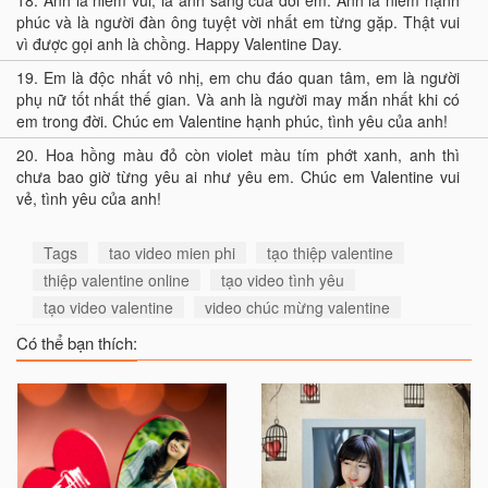
phúc và là người đàn ông tuyệt vời nhất em từng gặp. Thật vui
vì được gọi anh là chồng. Happy Valentine Day.
19.
Em là độc nhất vô nhị, em chu đáo quan tâm, em là người
phụ nữ tốt nhất thế gian. Và anh là người may mắn nhất khi có
em trong đời. Chúc em Valentine hạnh phúc, tình yêu của anh!
20.
Hoa hồng màu đỏ còn violet màu tím phớt xanh, anh thì
chưa bao giờ từng yêu ai như yêu em. Chúc em Valentine vui
vẻ, tình yêu của anh!
Tags
tao video mien phi
tạo thiệp valentine
thiệp valentine online
tạo video tình yêu
tạo video valentine
video chúc mừng valentine
Có thể bạn thích: