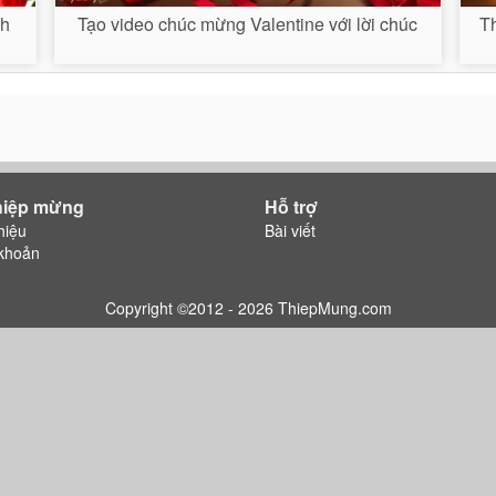
nh
Tạo video chúc mừng Valentine với lời chúc
Th
hiệp mừng
Hỗ trợ
hiệu
Bài viết
khoản
Copyright ©2012 - 2026 ThiepMung.com