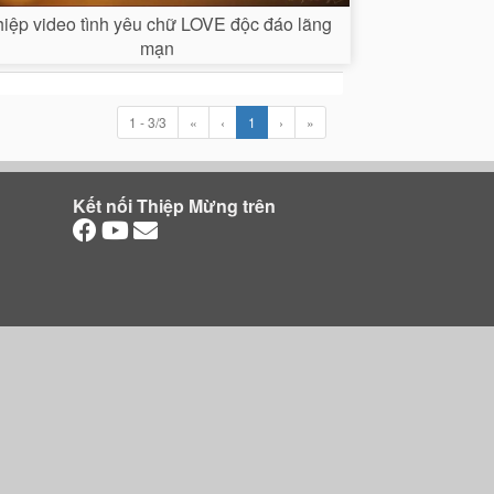
iệp video tình yêu chữ LOVE độc đáo lãng
mạn
1 - 3/3
«
‹
1
›
»
Kết nối Thiệp Mừng trên