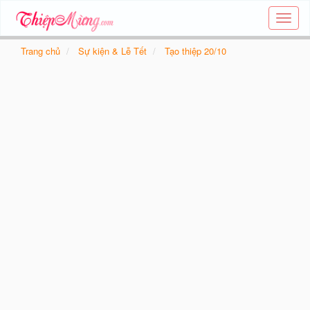
Tạo
thiệp
online
Trang chủ
Sự kiện & Lễ Tết
Tạo thiệp 20/10
-
Thiệp
các
chủ
đề
-
Thie