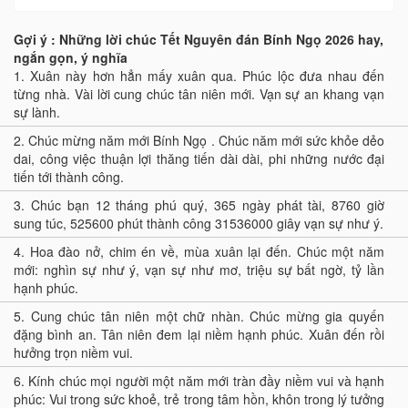
Gợi ý : Những lời chúc Tết Nguyên đán Bính Ngọ 2026 hay,
ngắn gọn, ý nghĩa
1.
Xuân này hơn hẳn mấy xuân qua. Phúc lộc đưa nhau đến
từng nhà. Vài lời cung chúc tân niên mới. Vạn sự an khang vạn
sự lành.
2.
Chúc mừng năm mới Bính Ngọ . Chúc năm mới sức khỏe dẻo
dai, công việc thuận lợi thăng tiến dài dài, phi những nước đại
tiến tới thành công.
3.
Chúc bạn 12 tháng phú quý, 365 ngày phát tài, 8760 giờ
sung túc, 525600 phút thành công 31536000 giây vạn sự như ý.
4.
Hoa đào nở, chim én về, mùa xuân lại đến. Chúc một năm
mới: nghìn sự như ý, vạn sự như mơ, triệu sự bất ngờ, tỷ lần
hạnh phúc.
5.
Cung chúc tân niên một chữ nhàn. Chúc mừng gia quyến
đặng bình an. Tân niên đem lại niềm hạnh phúc. Xuân đến rồi
hưởng trọn niềm vui.
6.
Kính chúc mọi người một năm mới tràn đầy niềm vui và hạnh
phúc: Vui trong sức khoẻ, trẻ trong tâm hồn, khôn trong lý tưởng