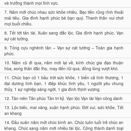
và trưởng thành mọi lĩnh vực.
7.
Năm mới chúc nhau sức khỏe nhiều. Bạc tiền rủng rỉnh thoải
mái tiêu. Gia đình hạnh phúc bè bạn quý. Thanh thản vui chơi
mọi buổi chiều.
8.
Tết tới tấn tài. Xuân sang đắc lộc. Gia đình hạnh phúc. Vạn
sự cát tường.
9.
Tống cựu nghênh tân – Vạn sự cát tường – Toàn gia hạnh
phúc.
10.
Năm cũ đi qua, năm mới lại về, kính chúc gia đạo thuận
hòa, song thân đắc thọ, may đến rủi qua, đồng lòng vượt khó.
11.
Chúc bạn có 1 bầu trời sức khỏe, 1 biển cả tình thương, 1
đại dương tình bạn, 1 điệp khúc tình yêu, 1 người yêu chung
thủy, 1 sự nghiệp sáng ngời, 1 gia đình thịnh vượng.
12.
Tân niên Tân phúc Tân tri kỷ. Vạn lộc Vạn tài Vạn công danh
13.
Lộc biếc, mai vàng, xuân hạnh phúc. Đời vui, sức khỏe, Tết
an khang
14.
Đầu xuân năm mới chúc bình an. Chúc luôn tuổi trẻ chúc an
khang. Chúc sang năm mới nhiều tài lộc. Công thành danh toại