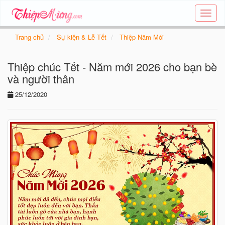
Tạo
thiệp
online
Trang chủ
Sự kiện & Lễ Tết
Thiệp Năm Mới
-
Thiệp
Thiệp chúc Tết - Năm mới 2026 cho bạn bè
các
chủ
và người thân
đề
25/12/2020
-
Thie