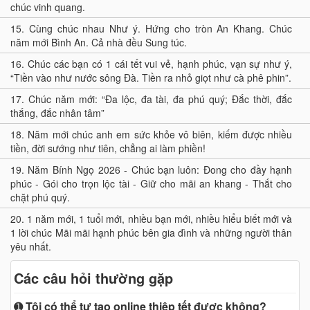
chúc vinh quang.
15.
Cùng chúc nhau Như ý. Hứng cho tròn An Khang. Chúc
năm mới Bình An. Cả nhà đều Sung túc.
16.
Chúc các bạn có 1 cái tết vui vẻ, hạnh phúc, vạn sự như ý,
“Tiền vào như nước sông Đà. Tiền ra nhỏ giọt như cà phê phin”.
17.
Chúc năm mới: “Đa lộc, đa tài, đa phú quý; Đắc thời, đắc
thắng, đắc nhân tâm”
18.
Năm mới chúc anh em sức khỏe vô biên, kiếm được nhiều
tiền, đời sướng như tiên, chẳng ai làm phiền!
19.
Năm Bính Ngọ 2026 - Chúc bạn luôn: Đong cho đầy hạnh
phúc - Gói cho trọn lộc tài - Giữ cho mãi an khang - Thắt cho
chặt phú quý.
20.
1 năm mới, 1 tuổi mới, nhiều bạn mới, nhiều hiểu biết mới và
1 lời chúc Mãi mãi hạnh phúc bên gia đình và những người thân
yêu nhất.
Các câu hỏi thường gặp
➊
Tôi có thể tự tạo online thiệp tết được không?