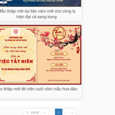
ẫu thiệp mời dự tiệc năm mới cho công ty
hiện đại và sang trọng
o thiệp mời tất niên cuối năm mẫu hoa đào
1 - 15/15
«
‹
1
›
»