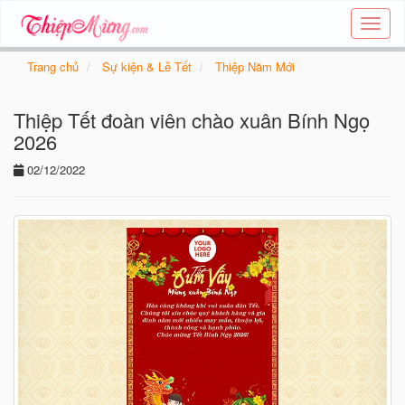
Tạo
thiệp
online
Trang chủ
Sự kiện & Lễ Tết
Thiệp Năm Mới
-
Thiệp
Thiệp Tết đoàn viên chào xuân Bính Ngọ
các
chủ
2026
đề
02/12/2022
-
Thie