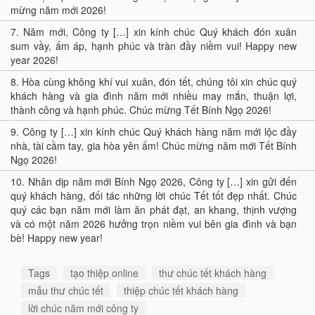
mừng năm mới 2026!
7.
Năm mới, Công ty […] xin kính chúc Quý khách đón xuân
sum vầy, ấm áp, hạnh phúc và tràn đầy niềm vui! Happy new
year 2026!
8.
Hòa cùng không khí vui xuân, đón tết, chúng tôi xin chúc quý
khách hàng và gia đình năm mới nhiều may mắn, thuận lợi,
thành công và hạnh phúc. Chúc mừng Tết Bính Ngọ 2026!
9.
Công ty […] xin kính chúc Quý khách hàng năm mới lộc đầy
nhà, tài cầm tay, gia hòa yên ấm! Chúc mừng năm mới Tết Bính
Ngọ 2026!
10.
Nhân dịp năm mới Bính Ngọ 2026, Công ty […] xin gửi đến
quý khách hàng, đối tác những lời chúc Tết tốt đẹp nhất. Chúc
quý các bạn năm mới làm ăn phát đạt, an khang, thịnh vượng
và có một năm 2026 hưởng trọn niềm vui bên gia đình và bạn
bè! Happy new year!
Tags
tạo thiệp online
thư chúc tết khách hàng
mẫu thư chúc tết
thiệp chúc tết khách hàng
lời chúc năm mới công ty