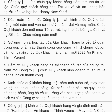
1.
Công ty […] kính chúc quý khách hàng năm mới tấn tài tấn
lộc. Chúc quý khách hàng đón Tết vui vẻ và an khang bên
người thân và bạn bè! Happy New Year!
2.
Đầu xuân năm mới, Công ty […] xin kính chúc Quý khách
hàng một năm mới vạn sự như ý, thành đạt và may mắn. Chúc
Quý khách đón một mùa Tết vui vẻ, hạnh phúc bên gia đình và
người thân! Chúc mừng năm mới!
3.
Sự ủng hộ và hợp tác của Quý khách hàng là yếu tố quan
trọng góp phần vào thành công của công ty […] chúng tôi. Xin
cảm ơn và xin chúc Quý khách hàng năm mới 2026 An Khang –
Thịnh Vượng!
4.
Cảm ơn Quý khách hàng đã trở thành đối tác của chúng tôi.
Năm mới Công ty […] chúc Quý khách kinh doanh thuận lợi và
gặt hái nhiều thành công.
5.
Kính chúc quý khách hàng một năm mới suôn sẻ, may mắn
và gặt hái nhiều thành công. Xin chân thành cảm ơn quý khách
đã đồng hành, ủng hộ và tin tưởng vào chất lượng sản phẩm và
dịch vụ của Công ty chúng tôi trong năm vừa qua!
6.
Công ty […] kính chúc Quý khách hàng và gia đình một năm
mới “Hạnh phúc – An khang – Thịnh vượng – May mắn”. Chúc