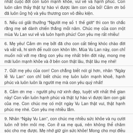
nhất cuộc đời con luôn mạnh khỏe, vui vẻ và hạnh phúc. Con
luôn cảm thấy thật tự hào vì được làm con của bố! Cảm ơn bố
đã luôn ủng hộ và yêu thương con vô điều kiện.
5.
Nếu có giải thưởng "Người mẹ số 1 thế giới" thì con tin chắc
rằng mẹ sẽ dành chiến thắng mỗi năm. Chúc mẹ của con một
mùa Vu Lan vui vẻ và luôn hạnh phúc! Con yêu mẹ rất nhiều!
6.
Mẹ yêu! Cảm ơn mẹ bởi đã cho con cất tiếng khóc chào đời
và vất vả, hi sinh để nuôi con khôn lớn. Mùa Vu Lan này, con chỉ
muốn nói với mẹ rằng con yêu mẹ nhất trên đời này, mong mẹ
mãi luôn mạnh khỏe và ở bên con thật lâu, thật lâu mẹ nhé!
7.
Gửi mẹ yêu của con! Con chẳng biết nói gì hơn, nhân “Ngày
lễ Vu Lan” con chỉ biết chúc mẹ luôn luôn mạnh khoẻ, hạnh
phúc và luôn luôn là người mẹ mà con yêu quý nhất!
8.
Cảm ơn mẹ - người phụ nữ xinh đẹp, tuyệt vời nhất thế gian
này! Con vẫn luôn hạnh phúc và thật tự hào vì được làm con gái
của mẹ. Con chúc mẹ có một ngày Vu Lan thật vui, thật hạnh
phúc mẹ nhé. Con yêu mẹ nhiều lắm.
9.
Nhân “Ngày Vu Lan”, con chúc mẹ nhiều sức khỏe và nụ cười
luôn nở trên môi mẹ. Con ở xa mẹ quá, nên không thể chăm
sóc cho mẹ được. Mẹ nhớ giữ gìn sức khỏe! Mong cho mọi điều