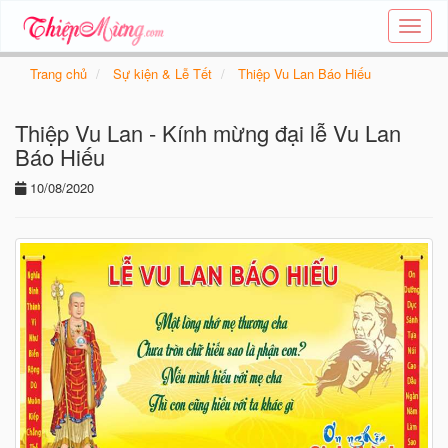
Tạo
thiệp
online
Trang chủ
Sự kiện & Lễ Tết
Thiệp Vu Lan Báo Hiếu
-
Thiệp
Thiệp Vu Lan - Kính mừng đại lễ Vu Lan
các
chủ
Báo Hiếu
đề
10/08/2020
-
Thie