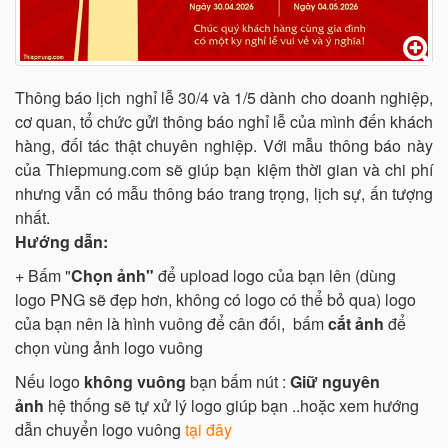
Thông báo lịch nghỉ lễ 30/4 và 1/5 dành cho doanh nghiệp,
cơ quan, tổ chức gửi thông báo nghỉ lễ của mình đến khách
hàng, đối tác thật chuyên nghiệp. Với mẫu thông báo này
của Thiepmung.com sẽ giúp bạn kiệm thời gian và chi phí
nhưng vẫn có mẫu thông báo trang trọng, lịch sự, ấn tượng
nhất.
Hướng dẫn:
+ Bấm "
Chọn ảnh"
để upload logo của bạn lên (dùng
logo PNG sẽ đẹp hơn, không có logo có thể bỏ qua) logo
của bạn nên là hình vuông để cân đối, bấm
cắt ảnh
để
chọn vùng ảnh logo vuông
Nếu logo
không vuông
bạn bấm nút :
Giữ nguyên
ảnh
hệ thống sẽ tự xử lý logo giúp bạn ..hoặc xem hướng
dẫn chuyển logo vuông
tại đây