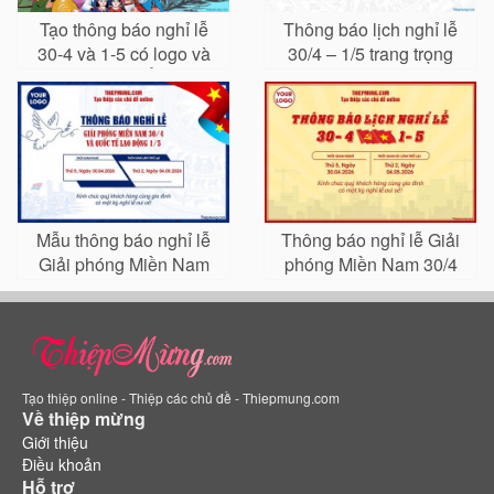
Tạo thông báo nghỉ lễ
Thông báo lịch nghỉ lễ
30-4 và 1-5 có logo và
30/4 – 1/5 trang trọng
tên công ty, tổ chức
cho doanh nghiệp và
trường học
Mẫu thông báo nghỉ lễ
Thông báo nghỉ lễ Giải
Giải phóng Miền Nam
phóng Miền Nam 30/4
30/4 và Quốc tế Lao
và Quốc tế Lao Động 1/5
Động 1/5 online
Tạo thiệp online - Thiệp các chủ đề - Thiepmung.com
Về thiệp mừng
Giới thiệu
Điều khoản
Hỗ trợ