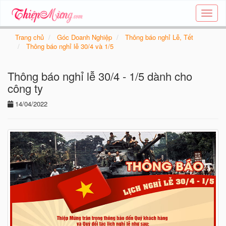
Tạo
thiệp
online
Trang chủ
Góc Doanh Nghiệp
Thông báo nghỉ Lễ, Tết
-
Thông báo nghỉ lễ 30/4 và 1/5
Thiệp
các
Thông báo nghỉ lễ 30/4 - 1/5 dành cho
chủ
đề
công ty
-
14/04/2022
Thie