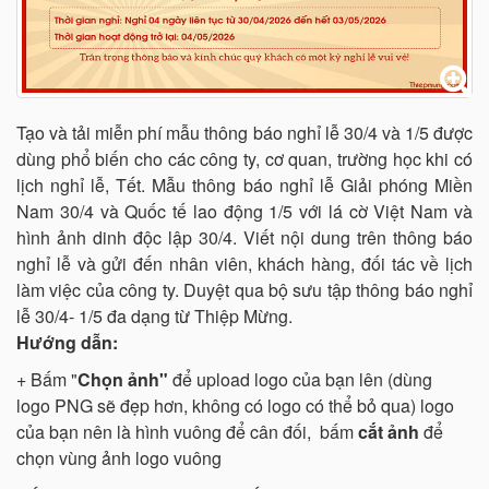
Tạo và tải miễn phí mẫu thông báo nghỉ lễ 30/4 và 1/5 được
dùng phổ biến cho các công ty, cơ quan, trường học khi có
lịch nghỉ lễ, Tết. Mẫu thông báo nghỉ lễ Giải phóng Miền
Nam 30/4 và Quốc tế lao động 1/5 với lá cờ Việt Nam và
hình ảnh dinh độc lập 30/4. Viết nội dung trên thông báo
nghỉ lễ và gửi đến nhân viên, khách hàng, đối tác về lịch
làm việc của công ty. Duyệt qua bộ sưu tập thông báo nghỉ
lễ 30/4- 1/5 đa dạng từ Thiệp Mừng.
Hướng dẫn:
+ Bấm "
Chọn ảnh"
để upload logo của bạn lên (dùng
logo PNG sẽ đẹp hơn, không có logo có thể bỏ qua) logo
của bạn nên là hình vuông để cân đối, bấm
cắt ảnh
để
chọn vùng ảnh logo vuông