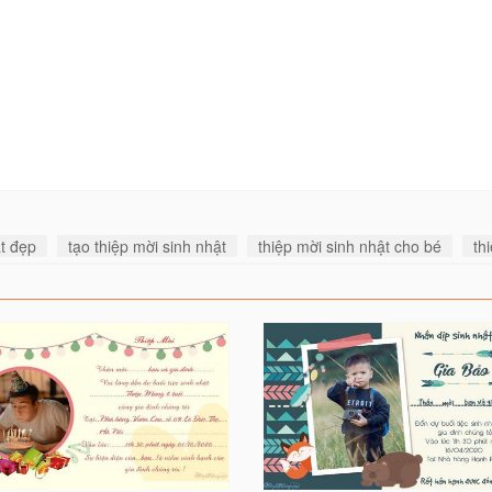
ật đẹp
tạo thiệp mời sinh nhật
thiệp mời sinh nhật cho bé
th