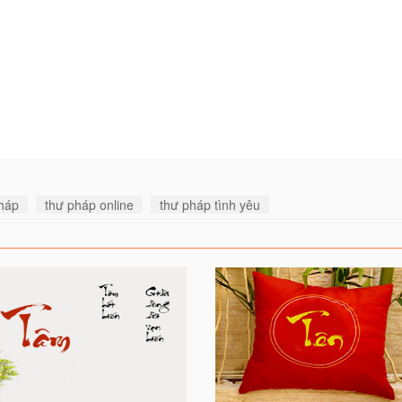
pháp
thư pháp online
thư pháp tình yêu