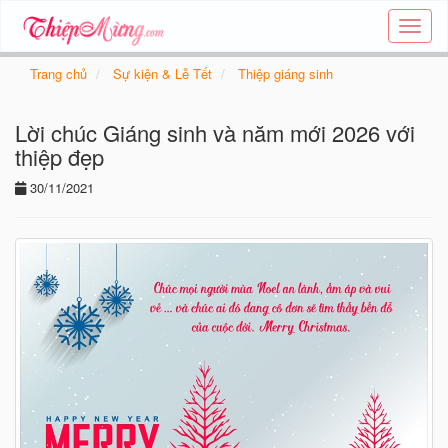
Tạo
thiệp
online
Trang chủ
Sự kiện & Lễ Tết
Thiệp giáng sinh
-
Thiệp
Lời chúc Giáng sinh và năm mới 2026 với
các
chủ
thiệp đẹp
đề
30/11/2021
-
Thie