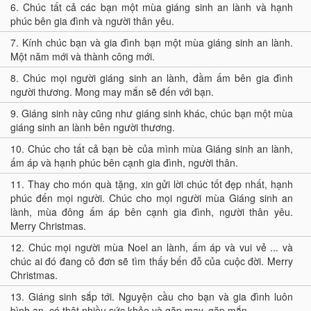
6.
Chúc tất cả các bạn một mùa giáng sinh an lành và hạnh
phúc bên gia đình và người thân yêu.
7.
Kính chúc bạn và gia đình bạn một mùa giáng sinh an lành.
Một năm mới và thành công mới.
8.
Chúc mọi người giáng sinh an lành, đầm ấm bên gia đình
người thương. Mong may mắn sẽ đến với bạn.
9.
Giáng sinh này cũng như giáng sinh khác, chúc bạn một mùa
giáng sinh an lành bên người thương.
10.
Chúc cho tất cả bạn bè của mình mùa Giáng sinh an lành,
ấm áp và hạnh phúc bên cạnh gia đình, người thân.
11.
Thay cho món quà tặng, xin gửi lời chúc tốt đẹp nhất, hạnh
phúc đến mọi người. Chúc cho mọi người mùa Giáng sinh an
lành, mùa đông ấm áp bên cạnh gia đình, người thân yêu.
Merry Christmas.
12.
Chúc mọi người mùa Noel an lành, ấm áp và vui vẻ ... và
chúc ai đó đang cô đơn sẽ tìm thấy bến đỗ của cuộc đời. Merry
Christmas.
13.
Giáng sinh sắp tới. Nguyện cầu cho bạn và gia đình luôn
bình an, có thật nhiều sức khỏe và gặp may, gặp mắn.