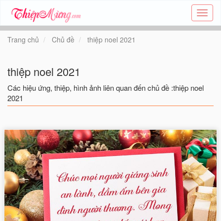
Tạo
thiệp
online
Trang chủ
Chủ đề
thiệp noel 2021
-
Thiệp
các
thiệp noel 2021
chủ
đề
Các hiệu ứng, thiệp, hình ảnh liên quan đến chủ đề :thiệp noel
-
2021
Thie