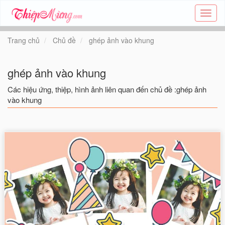
Tạo
thiệp
online
Trang chủ
Chủ đề
ghép ảnh vào khung
-
Thiệp
các
ghép ảnh vào khung
chủ
đề
Các hiệu ứng, thiệp, hình ảnh liên quan đến chủ đề :ghép ảnh
-
vào khung
Thie