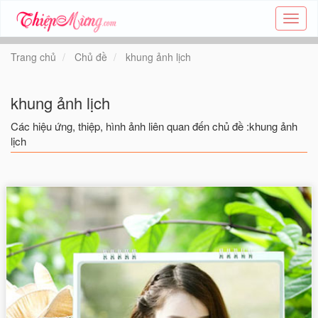
Tạo
thiệp
online
Trang chủ
Chủ đề
khung ảnh lịch
-
Thiệp
các
khung ảnh lịch
chủ
đề
Các hiệu ứng, thiệp, hình ảnh liên quan đến chủ đề :khung ảnh
-
lịch
Thie