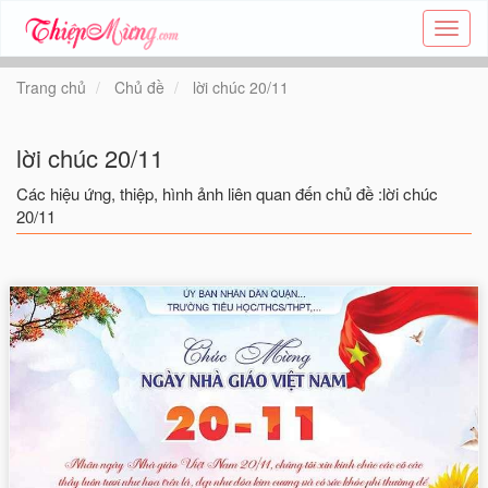
Tạo
thiệp
online
Trang chủ
Chủ đề
lời chúc 20/11
-
Thiệp
các
lời chúc 20/11
chủ
đề
Các hiệu ứng, thiệp, hình ảnh liên quan đến chủ đề :lời chúc
-
20/11
Thie