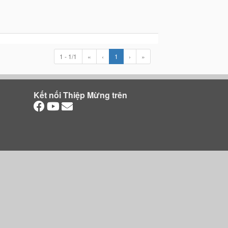
1 - 1/1
«
‹
1
›
»
Kết nối Thiệp Mừng trên