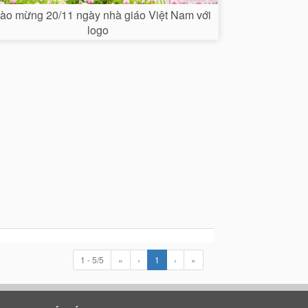
ào mừng 20/11 ngày nhà giáo Việt Nam với
logo
1 - 5/5
«
‹
1
›
»