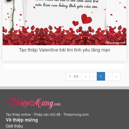
Tạo thiệp Valentine trái tim tình yêu lãng mạn
1 - 5/5
«
‹
1
›
»
Tạo thiệp online - Thiệp các chủ đề - Thiepmung.com
Về thiệp mừng
Giới thiệu