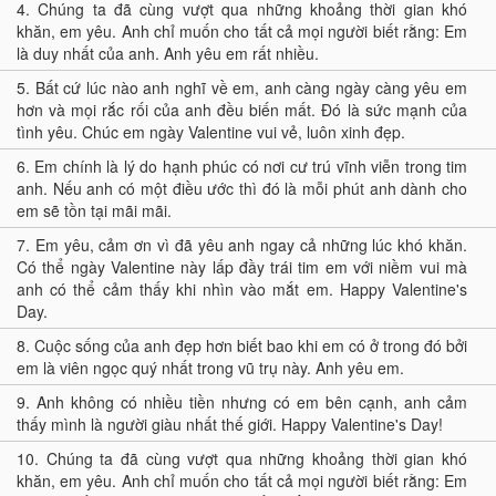
4.
Chúng ta đã cùng vượt qua những khoảng thời gian khó
khăn, em yêu. Anh chỉ muốn cho tất cả mọi người biết rằng: Em
là duy nhất của anh. Anh yêu em rất nhiều.
5.
Bất cứ lúc nào anh nghĩ về em, anh càng ngày càng yêu em
hơn và mọi rắc rối của anh đều biến mất. Đó là sức mạnh của
tình yêu. Chúc em ngày Valentine vui vẻ, luôn xinh đẹp.
6.
Em chính là lý do hạnh phúc có nơi cư trú vĩnh viễn trong tim
anh. Nếu anh có một điều ước thì đó là mỗi phút anh dành cho
em sẽ tồn tại mãi mãi.
7.
Em yêu, cảm ơn vì đã yêu anh ngay cả những lúc khó khăn.
Có thể ngày Valentine này lấp đầy trái tim em với niềm vui mà
anh có thể cảm thấy khi nhìn vào mắt em. Happy Valentine's
Day.
8.
Cuộc sống của anh đẹp hơn biết bao khi em có ở trong đó bởi
em là viên ngọc quý nhất trong vũ trụ này. Anh yêu em.
9.
Anh không có nhiều tiền nhưng có em bên cạnh, anh cảm
thấy mình là người giàu nhất thế giới. Happy Valentine's Day!
10.
Chúng ta đã cùng vượt qua những khoảng thời gian khó
khăn, em yêu. Anh chỉ muốn cho tất cả mọi người biết rằng: Em