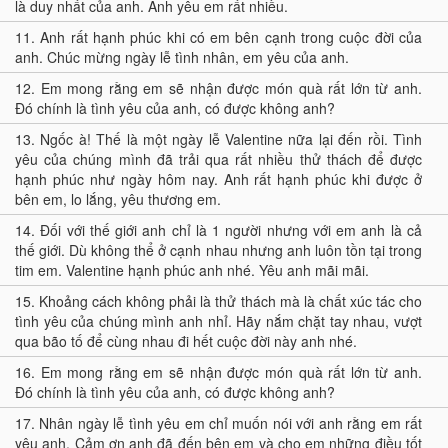
là duy nhất của anh. Anh yêu em rất nhiều.
11.
Anh rất hạnh phúc khi có em bên cạnh trong cuộc đời của
anh. Chúc mừng ngày lễ tình nhân, em yêu của anh.
12.
Em mong rằng em sẽ nhận được món quà rất lớn từ anh.
Đó chính là tình yêu của anh, có được không anh?
13.
Ngốc à! Thế là một ngày lễ Valentine nữa lại đến rồi. Tình
yêu của chúng mình đã trải qua rất nhiều thử thách để được
hạnh phúc như ngày hôm nay. Anh rất hạnh phúc khi được ở
bên em, lo lắng, yêu thương em.
14.
Đối với thế giới anh chỉ là 1 người nhưng với em anh là cả
thế giới. Dù không thể ở cạnh nhau nhưng anh luôn tồn tại trong
tim em. Valentine hạnh phúc anh nhé. Yêu anh mãi mãi.
15.
Khoảng cách không phải là thử thách mà là chất xúc tác cho
tình yêu của chúng mình anh nhỉ. Hãy nắm chặt tay nhau, vượt
qua bão tố để cùng nhau đi hết cuộc đời này anh nhé.
16.
Em mong rằng em sẽ nhận được món quà rất lớn từ anh.
Đó chính là tình yêu của anh, có được không anh?
17.
Nhân ngày lễ tình yêu em chỉ muốn nói với anh rằng em rất
yêu anh. Cảm ơn anh đã đến bên em và cho em những điều tốt