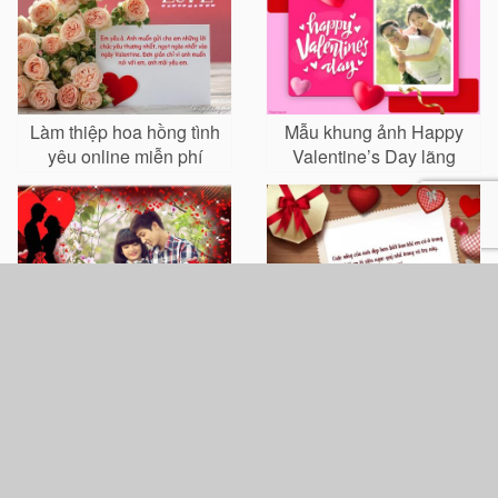
Làm thiệp hoa hồng tình
Mẫu khung ảnh Happy
yêu online miễn phí
Valentine’s Day lãng
mạn
Tạo video chúc mừng
Ghép ảnh vào khung
Valentine với lời chúc
valentine online đẹp