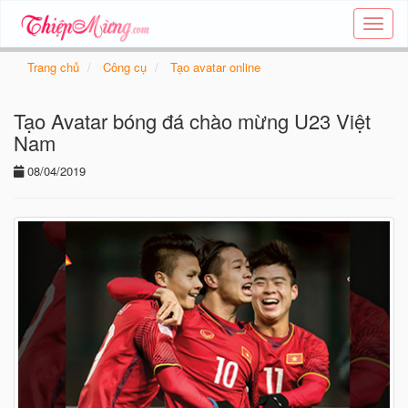
Tạo
thiệp
online
Trang chủ
Công cụ
Tạo avatar online
-
Thiệp
Tạo Avatar bóng đá chào mừng U23 Việt
các
chủ
Nam
đề
08/04/2019
-
Thie