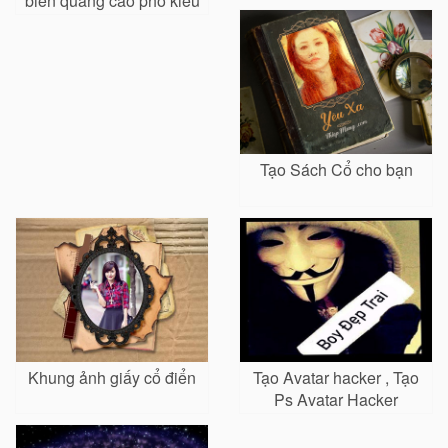
biển quảng cáo phố kiểu
bão lũ
mẫu
Tạo Sách Cổ cho bạn
Khung ảnh giấy cổ điển
Tạo Avatar hacker , Tạo
Ps Avatar Hacker