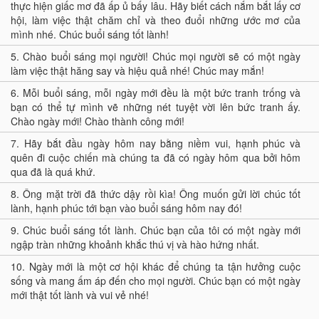
thực hiện giấc mơ đã ấp ủ bấy lâu. Hãy biết cách nắm bắt lấy cơ
hội, làm việc thật chăm chỉ và theo đuổi những ước mơ của
mình nhé. Chúc buổi sáng tốt lành!
5.
Chào buổi sáng mọi người! Chúc mọi người sẽ có một ngày
làm việc thật hăng say và hiệu quả nhé! Chúc may mắn!
6.
Mỗi buổi sáng, mỗi ngày mới đều là một bức tranh trống và
bạn có thể tự mình vẽ những nét tuyệt vời lên bức tranh ấy.
Chào ngày mới! Chào thành công mới!
7.
Hãy bắt đầu ngày hôm nay bằng niềm vui, hạnh phúc và
quên đi cuộc chiến mà chúng ta đã có ngày hôm qua bởi hôm
qua đã là quá khứ.
8.
Ông mặt trời đã thức dậy rồi kìa! Ông muốn gửi lời chúc tốt
lành, hạnh phúc tới bạn vào buổi sáng hôm nay đó!
9.
Chúc buổi sáng tốt lành. Chúc bạn của tôi có một ngày mới
ngập tràn những khoảnh khắc thú vị và hào hứng nhất.
10.
Ngày mới là một cơ hội khác để chúng ta tận hưởng cuộc
sống và mang ấm áp đến cho mọi người. Chúc bạn có một ngày
mới thật tốt lành và vui vẻ nhé!