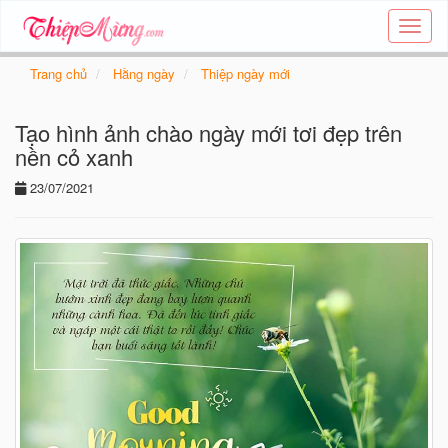
Tạo
thiệp
online
Trang chủ
Hằng ngày
Thiệp ngày mới
-
Thiệp
Tạo hình ảnh chào ngày mới tơi đẹp trên
các
chủ
nền cỏ xanh
đề
23/07/2021
-
Thie