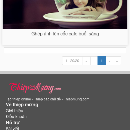
Ghép ảnh lên cốc cafe buổi sáng
1 - 20/20
«
‹
1
›
»
Tạo thiệp online - Thiệp các chủ đề - Thiepmung.com
Về thiệp mừng
Giới thiệu
Điều khoản
Hỗ trợ
Bài viết