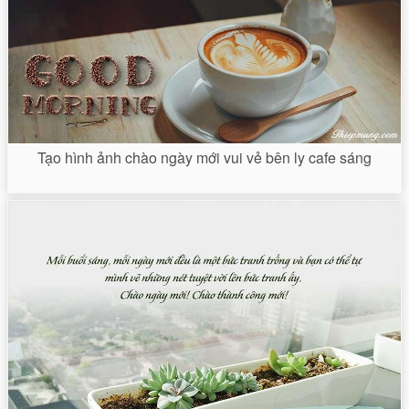
Tạo hình ảnh chào ngày mới vui vẻ bên ly cafe sáng