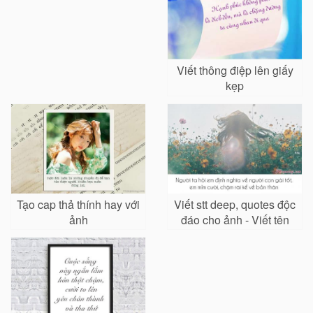
Viết thông điệp lên giấy
kẹp
Tạo cap thả thính hay với
Viết stt deep, quotes độc
ảnh
đáo cho ảnh - Viết tên
lên ảnh trực tuyến