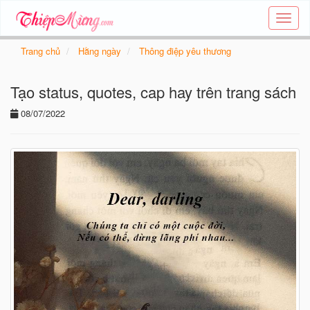
Tạo
thiệp
online
Trang chủ
Hằng ngày
Thông điệp yêu thương
-
Thiệp
Tạo status, quotes, cap hay trên trang sách
các
chủ
08/07/2022
đề
-
Thie