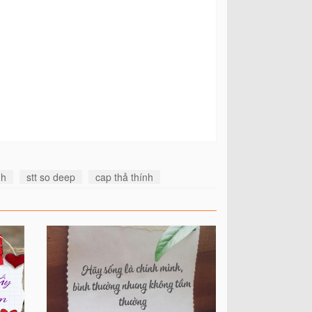
nh
stt so deep
cap thả thính