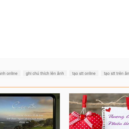
ảnh online
ghi chú thích lên ảnh
tạo stt online
tạo stt trên ả