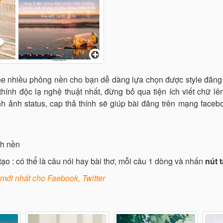
line nhiều phông nền cho bạn dễ dàng lựa chọn được style đăng
hính độc lạ nghệ thuật nhất, đừng bỏ qua tiện ích viết chữ lê
 ảnh status, cap thả thính sẽ giúp bài đăng trên mạng facebo
nh nền
ạo : có thể là câu nói hay bài thơ, mỗi câu 1 dòng và nhấn
nút 
 mới nhất cho Faebook, Twitter