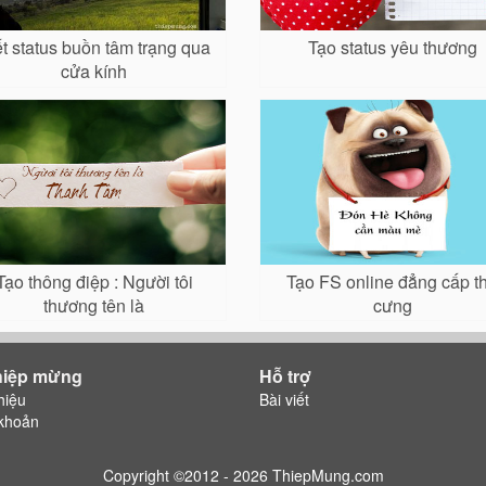
ết status buồn tâm trạng qua
Tạo status yêu thương
cửa kính
Tạo thông điệp : Người tôi
Tạo FS online đẳng cấp t
thương tên là
cưng
hiệp mừng
Hỗ trợ
hiệu
Bài viết
khoản
Copyright ©2012 - 2026 ThiepMung.com