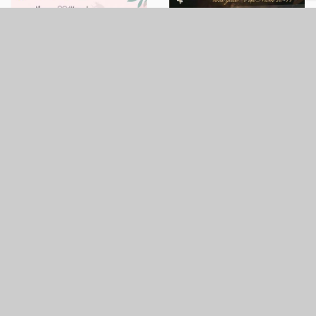
Viết lời chúc lên thiệp
Mẫu thiệp chúc mừng
hoa ngày Hiến chương
20/11 lấp lánh sang
Nhà giáo Việt Nam
trọng cho thầy cô
20/11
Mẫu thiệp ý nghĩa chúc
Tạo thiệp chúc mừng
mừng ngày Nhà giáo
20/11 trực tuyến
Việt Nam 20/11 mới nhất