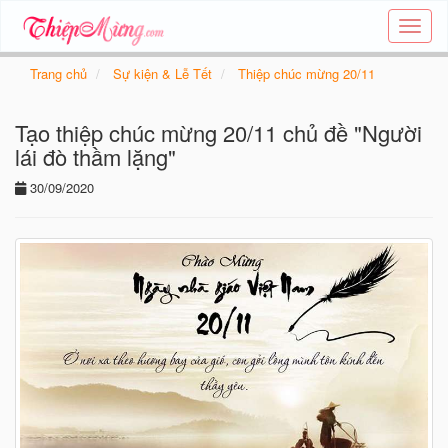
Tạo
thiệp
online
Trang chủ
Sự kiện & Lễ Tết
Thiệp chúc mừng 20/11
-
Thiệp
Tạo thiệp chúc mừng 20/11 chủ đề "Người
các
chủ
lái đò thầm lặng"
đề
30/09/2020
-
Thie