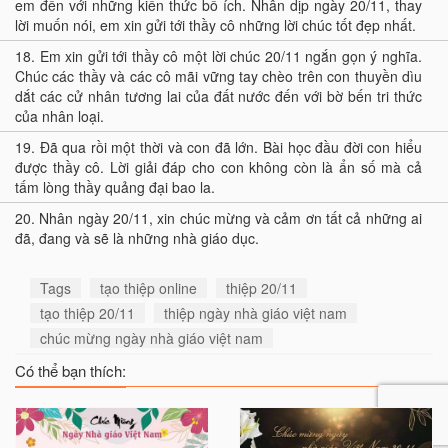
em đến với những kiến thức bổ ích. Nhân dịp ngày 20/11, thay
lời muốn nói, em xin gửi tới thầy cô những lời chúc tốt đẹp nhất.
18.
Em xin gửi tới thầy cô một lời chúc 20/11 ngắn gọn ý nghĩa.
Chúc các thầy và các cô mãi vững tay chèo trên con thuyền dìu
dắt các cử nhân tương lai của đất nước đến với bờ bến tri thức
của nhân loại.
19.
Đã qua rồi một thời và con đã lớn. Bài học đầu đời con hiểu
được thầy cô. Lời giải đáp cho con không còn là ẩn số mà cả
tấm lòng thầy quảng đại bao la.
20.
Nhân ngày 20/11, xin chúc mừng và cảm ơn tất cả những ai
đã, đang và sẽ là những nhà giáo dục.
Tags
tạo thiệp online
thiệp 20/11
tạo thiệp 20/11
thiệp ngày nhà giáo việt nam
chúc mừng ngày nhà giáo việt nam
Có thể bạn thích: