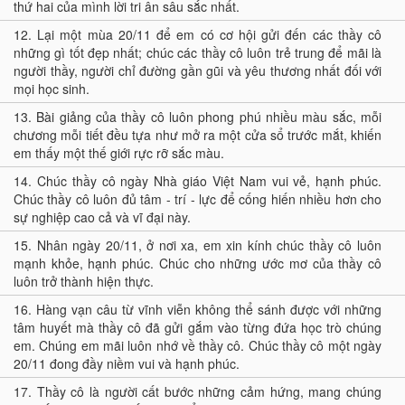
thứ hai của mình lời tri ân sâu sắc nhất.
12.
Lại một mùa 20/11 để em có cơ hội gửi đến các thầy cô
những gì tốt đẹp nhất; chúc các thầy cô luôn trẻ trung để mãi là
người thầy, người chỉ đường gần gũi và yêu thương nhất đối với
mọi học sinh.
13.
Bài giảng của thầy cô luôn phong phú nhiều màu sắc, mỗi
chương mỗi tiết đều tựa như mở ra một cửa sổ trước mắt, khiến
em thấy một thế giới rực rỡ sắc màu.
14.
Chúc thầy cô ngày Nhà giáo Việt Nam vui vẻ, hạnh phúc.
Chúc thầy cô luôn đủ tâm - trí - lực để cống hiến nhiều hơn cho
sự nghiệp cao cả và vĩ đại này.
15.
Nhân ngày 20/11, ở nơi xa, em xin kính chúc thầy cô luôn
mạnh khỏe, hạnh phúc. Chúc cho những ước mơ của thầy cô
luôn trở thành hiện thực.
16.
Hàng vạn câu từ vĩnh viễn không thể sánh được với những
tâm huyết mà thầy cô đã gửi gắm vào từng đứa học trò chúng
em. Chúng em mãi luôn nhớ về thầy cô. Chúc thầy cô một ngày
20/11 đong đầy niềm vui và hạnh phúc.
17.
Thầy cô là người cất bước những cảm hứng, mang chúng