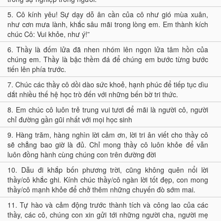
5.
Cô kính yêu! Sự dạy dỗ ân cần của cô như gió mùa xuân,
như cơn mưa lành, khắc sâu mãi trong lòng em. Em thành kích
chúc Cô: Vui khỏe, như ý!”
6.
Thầy là đốm lửa đã nhen nhóm lên ngọn lửa tâm hồn của
chúng em. Thầy là bậc thềm đá để chúng em bước từng bước
tiến lên phía trước.
7.
Chúc các thầy cô dồi dào sức khoẻ, hạnh phúc để tiếp tục dìu
dắt nhiều thế hệ học trò đến với những bến bờ tri thức.
8.
Em chúc cô luôn trẻ trung vui tươi để mãi là người cô, người
chỉ đường gần gũi nhất với mọi học sinh
9.
Hàng trăm, hàng nghìn lời cảm ơn, lời tri ân viết cho thầy cô
sẽ chẳng bao giờ là đủ. Chỉ mong thầy cô luôn khỏe để vẫn
luôn đồng hành cùng chúng con trên đường đời
10.
Dẫu đi khắp bốn phương trời, cũng không quên nổi lời
thầy/cô khắc ghi. Kính chúc thầy/cô ngàn lời tốt đẹp, con mong
thầy/cô mạnh khỏe để chở thêm những chuyến đò sớm mai.
11.
Tự hào và cảm động trước thành tích và công lao của các
thầy, các cô, chúng con xin gửi tới những người cha, người mẹ