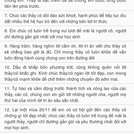
chúng em. Thầy là bậc thềm đá để chúng em bước từng bước
tiến lên phía trước.
7.
Chúc các thầy cô dồi dào sức khoẻ, hạnh phúc để tiếp tục dìu
dắt nhiều thế hệ học trò đến với những bến bờ tri thức.
8.
Em chúc cô luôn trẻ trung vui tươi để mãi là người cô, người
chỉ đường gần gũi nhất với mọi học sinh
9.
Hàng trăm, hàng nghìn lời cảm ơn, lời tri ân viết cho thầy cô
sẽ chẳng bao giờ là đủ. Chỉ mong thầy cô luôn khỏe để vẫn
luôn đồng hành cùng chúng con trên đường đời
10.
Dẫu đi khắp bốn phương trời, cũng không quên nổi lời
thầy/cô khắc ghi. Kính chúc thầy/cô ngàn lời tốt đẹp, con mong
thầy/cô mạnh khỏe để chở thêm những chuyến đò sớm mai.
11.
Tự hào và cảm động trước thành tích và công lao của các
thầy, các cô, chúng con xin gửi tới những người cha, người mẹ
thứ hai của mình lời tri ân sâu sắc nhất.
12.
Lại một mùa 20/11 để em có cơ hội gửi đến các thầy cô
những gì tốt đẹp nhất; chúc các thầy cô luôn trẻ trung để mãi là
người thầy, người chỉ đường gần gũi và yêu thương nhất đối với
mọi học sinh.