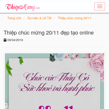
Tạo
thiệp
online
Trang chủ
Sự kiện & Lễ Tết
Thiệp chúc mừng 20/11
-
Thiệp
Thiệp chúc mừng 20/11 đẹp tạo online
các
chủ
09/04/2019
đề
-
Thie