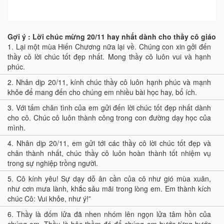
Gợi ý : Lời chúc mừng 20/11 hay nhất dành cho thầy cô giáo
1.
Lại một mùa Hiến Chương nữa lại về. Chúng con xin gởi đến
thầy cô lời chúc tốt đẹp nhất. Mong thầy cô luôn vui và hạnh
phúc.
2.
Nhân dịp 20/11, kính chúc thầy cô luôn hạnh phúc và mạnh
khỏe để mang đến cho chúng em nhiều bài học hay, bổ ích.
3.
Với tấm chân tình của em gửi đến lời chúc tốt đẹp nhất dành
cho cô. Chúc cô luôn thành công trong con đường dạy học của
mình.
4.
Nhân dịp 20/11, em gửi tới các thầy cô lời chúc tốt đẹp và
chân thành nhất, chúc thầy cô luôn hoàn thành tốt nhiệm vụ
trong sự nghiệp trồng người.
5.
Cô kính yêu! Sự dạy dỗ ân cần của cô như gió mùa xuân,
như cơn mưa lành, khắc sâu mãi trong lòng em. Em thành kích
chúc Cô: Vui khỏe, như ý!”
6.
Thầy là đốm lửa đã nhen nhóm lên ngọn lửa tâm hồn của