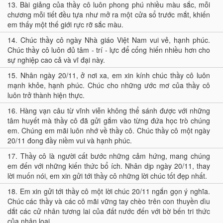
13.
Bài giảng của thầy cô luôn phong phú nhiều màu sắc, mỗi
chương mỗi tiết đều tựa như mở ra một cửa sổ trước mắt, khiến
em thấy một thế giới rực rỡ sắc màu.
14.
Chúc thầy cô ngày Nhà giáo Việt Nam vui vẻ, hạnh phúc.
Chúc thầy cô luôn đủ tâm - trí - lực để cống hiến nhiều hơn cho
sự nghiệp cao cả và vĩ đại này.
15.
Nhân ngày 20/11, ở nơi xa, em xin kính chúc thầy cô luôn
mạnh khỏe, hạnh phúc. Chúc cho những ước mơ của thầy cô
luôn trở thành hiện thực.
16.
Hàng vạn câu từ vĩnh viễn không thể sánh được với những
tâm huyết mà thầy cô đã gửi gắm vào từng đứa học trò chúng
em. Chúng em mãi luôn nhớ về thầy cô. Chúc thầy cô một ngày
20/11 đong đầy niềm vui và hạnh phúc.
17.
Thầy cô là người cất bước những cảm hứng, mang chúng
em đến với những kiến thức bổ ích. Nhân dịp ngày 20/11, thay
lời muốn nói, em xin gửi tới thầy cô những lời chúc tốt đẹp nhất.
18.
Em xin gửi tới thầy cô một lời chúc 20/11 ngắn gọn ý nghĩa.
Chúc các thầy và các cô mãi vững tay chèo trên con thuyền dìu
dắt các cử nhân tương lai của đất nước đến với bờ bến tri thức
của nhân loại.