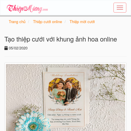
Tạo
thiệp
online
Trang chủ
Thiệp cưới online
Thiệp mời cưới
-
Thiệp
Tạo thiệp cưới với khung ảnh hoa online
các
chủ
05/02/2020
đề
-
Thie