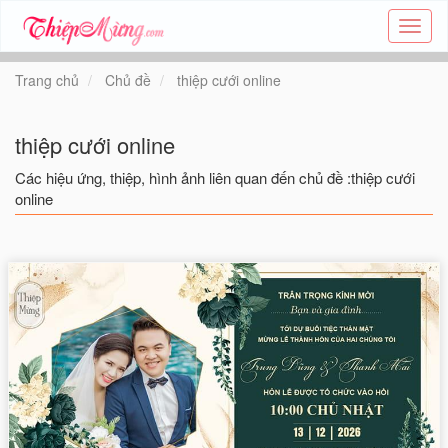
Tạo
thiệp
online
Trang chủ
Chủ đề
thiệp cưới online
-
Thiệp
các
thiệp cưới online
chủ
đề
Các hiệu ứng, thiệp, hình ảnh liên quan đến chủ đề :thiệp cưới
-
online
Thie