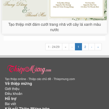
Tạo thiệp mời đám cưới trang nhã với cây lá xanh màu
nước
1 - 24/29
«
‹
1
2
›
»
Tạo thiệp online - Thiệp các chủ đề - Thiepmung.com
Về thiệp mừng
Giới thiệu
Điều khoản
Hỗ trợ
Bài viết
Kết nối Thiệp Mừng trên