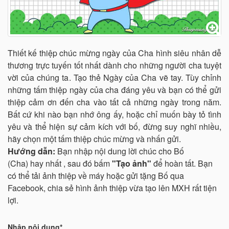
Thiết kế thiệp chúc mừng ngày của Cha hình siêu nhân dễ
thương trực tuyến tốt nhất dành cho những người cha tuyệt
vời của chúng ta. Tạo thẻ Ngày của Cha vẽ tay. Tùy chỉnh
những tấm thiệp ngày của cha đáng yêu và bạn có thể gửi
thiệp cảm ơn đến cha vào tất cả những ngày trong năm.
Bất cứ khi nào bạn nhớ ông ấy, hoặc chỉ muốn bày tỏ tình
yêu và thể hiện sự cảm kích với bố, đừng suy nghĩ nhiều,
hãy chọn một tấm thiệp chúc mừng và nhấn gửi.
Hướng dẫn:
Bạn nhập nội dung lời chúc cho Bố
(Cha) hay nhất , sau đó bấm
"Tạo ảnh"
để hoàn tất. Bạn
có thể tải ảnh thiệp về máy hoặc gửi tặng Bố qua
Facebook, chia sẻ hình ảnh thiệp vừa tạo lên MXH rất tiện
lợi.
Nhập nội dung*