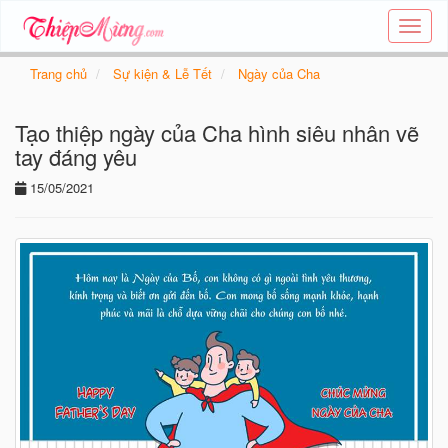
Tạo
thiệp
online
Trang chủ
Sự kiện & Lễ Tết
Ngày của Cha
-
Thiệp
Tạo thiệp ngày của Cha hình siêu nhân vẽ
các
chủ
tay đáng yêu
đề
15/05/2021
-
Thie