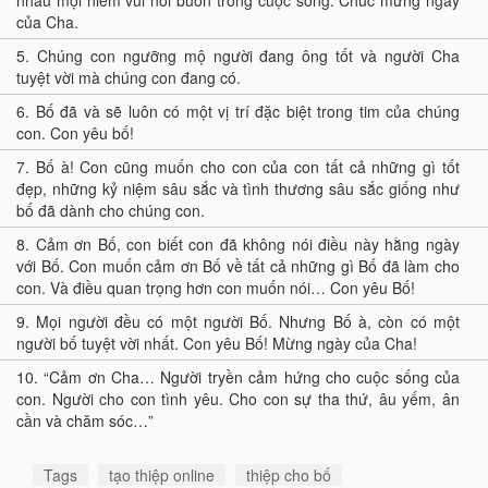
nhau mọi niềm vui nỗi buồn trong cuộc sống. Chúc mừng ngày
của Cha.
5.
Chúng con ngưỡng mộ người đang ông tốt và người Cha
tuyệt vời mà chúng con đang có.
6.
Bố đã và sẽ luôn có một vị trí đặc biệt trong tim của chúng
con. Con yêu bố!
7.
Bố à! Con cũng muốn cho con của con tất cả những gì tốt
đẹp, những kỷ niệm sâu sắc và tình thương sâu sắc giống như
bố đã dành cho chúng con.
8.
Cảm ơn Bố, con biết con đã không nói điều này hằng ngày
với Bố. Con muốn cảm ơn Bố về tất cả những gì Bố đã làm cho
con. Và điều quan trọng hơn con muốn nói… Con yêu Bố!
9.
Mọi người đều có một người Bố. Nhưng Bố à, còn có một
người bố tuyệt vời nhất. Con yêu Bố! Mừng ngày của Cha!
10.
“Cảm ơn Cha… Người tryền cảm hứng cho cuộc sống của
con. Người cho con tình yêu. Cho con sự tha thứ, âu yếm, ân
cần và chăm sóc…”
Tags
tạo thiệp online
thiệp cho bố