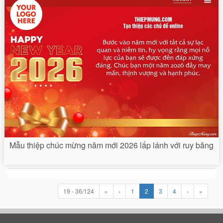
Mẫu thiệp chúc mừng năm mới 2026 lấp lánh với ruy băng
19 - 36/124
«
‹
1
2
3
4
›
»