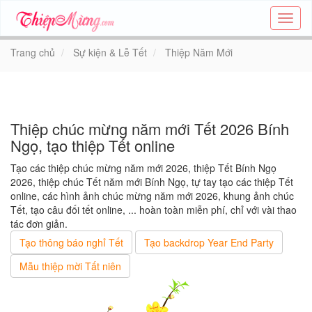
Tạo
thiệp
online
Trang chủ
Sự kiện & Lễ Tết
Thiệp Năm Mới
-
Thiệp
các
chủ
đề
Thiệp chúc mừng năm mới Tết 2026 Bính
-
Ngọ, tạo thiệp Tết online
Thie
Tạo các thiệp chúc mừng năm mới 2026, thiệp Tết Bính Ngọ
2026, thiệp chúc Tết năm mới Bính Ngọ, tự tay tạo các thiệp Tết
online, các hình ảnh chúc mừng năm mới 2026, khung ảnh chúc
Tết, tạo câu đối tết online, ... hoàn toàn miễn phí, chỉ với vài thao
tác đơn giản.
Tạo thông báo nghỉ Tết
Tạo backdrop Year End Party
Mẫu thiệp mời Tất niên