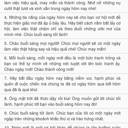
làm việc hiệu quả, may mắn và thành công. Nhớ nở những nụ
cười thật tươi và xinh xắn trong ngày hôm nay nhé!
4.
Những tia nắng của ngày hôm nay sẽ cho bạn cơ hội mới để
thực hiện giấc mơ đã ấp ủ bấy lâu. Hãy biết cách nắm bắt lấy cơ
hội, làm việc thật chăm chỉ và theo đuổi những ước mơ của
mình nhé. Chúc buổi sáng tốt lành!
5.
Chào buổi sáng mọi người! Chúc mọi người sẽ có một ngày
làm việc thật hăng say và hiệu quả nhé! Chúc may mắn!
6.
Mỗi buổi sáng, mỗi ngày mới đều là một bức tranh trống và
bạn có thể tự mình vẽ những nét tuyệt vời lên bức tranh ấy.
Chào ngày mới! Chào thành công mới!
7.
Hãy bắt đầu ngày hôm nay bằng niềm vui, hạnh phúc và
quên đi cuộc chiến mà chúng ta đã có ngày hôm qua bởi hôm
qua đã là quá khứ.
8.
Ông mặt trời đã thức dậy rồi kìa! Ông muốn gửi lời chúc tốt
lành, hạnh phúc tới bạn vào buổi sáng hôm nay đó!
9.
Chúc buổi sáng tốt lành. Chúc bạn của tôi có một ngày mới
ngập tràn những khoảnh khắc thú vị và hào hứng nhất.
10.
Ngày mới là một cơ hội khác để chúng ta tận hưởng cuộc