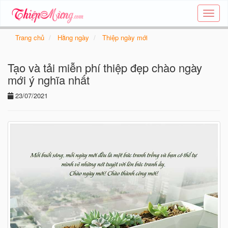
Tạo
thiệp
online
Trang chủ
Hằng ngày
Thiệp ngày mới
-
Thiệp
Tạo và tải miễn phí thiệp đẹp chào ngày
các
chủ
mới ý nghĩa nhất
đề
23/07/2021
-
Thie