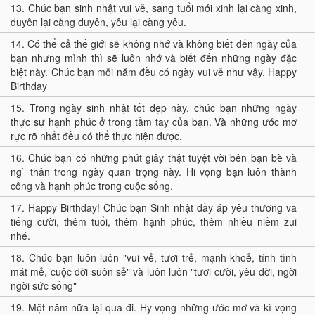
13.
Chúc bạn sinh nhật vui vẻ, sang tuổi mới xinh lại càng xinh,
duyên lại càng duyên, yêu lại càng yêu.
14.
Có thể cả thế giới sẽ không nhớ và không biết đến ngày của
bạn nhưng mình thì sẽ luôn nhớ và biết đến những ngày đặc
biệt này. Chúc bạn mỗi năm đều có ngày vui vẻ như vậy. Happy
Birthday
15.
Trong ngày sinh nhật tốt đẹp này, chúc bạn những ngày
thực sự hạnh phúc ở trong tầm tay của bạn. Và những ước mơ
rực rỡ nhất đều có thể thực hiện được.
16.
Chúc bạn có những phút giây thật tuyệt vời bên bạn bè và
ng` thân trong ngày quan trọng này. Hi vọng bạn luôn thành
công và hạnh phúc trong cuộc sống.
17.
Happy Birthday! Chúc bạn Sinh nhật đầy áp yêu thương va
tiếng cười, thêm tuổi, thêm hạnh phúc, thêm nhiều niềm zui
nhé.
18.
Chúc bạn luôn luôn "vui vẻ, tươi trẻ, mạnh khoẻ, tính tình
mát mẻ, cuộc đời suôn sẻ" và luôn luôn "tươi cười, yêu đời, ngời
ngời sức sống"
19.
Một năm nữa lại qua đi. Hy vọng những ước mơ và kì vọng