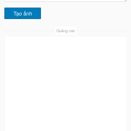
Quảng cáo